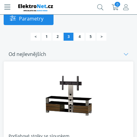
0
Parametry
<
1
2
3
4
5
>
Od nejlevnějších
Podlahové stolky se sloupkem