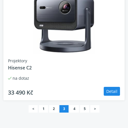
Projektory
Hisense C2
na dotaz
33 490 Kč
Detail
<
1
2
3
4
5
>