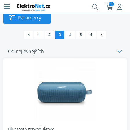
0
Parametry
<
1
2
3
4
5
6
>
Od nejlevnějších
Bluetooth reproduktory