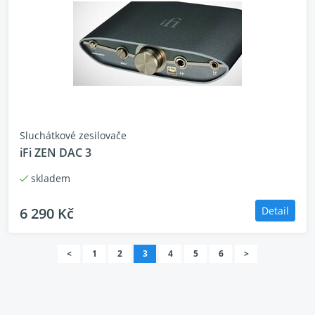
Sluchátkové zesilovače
iFi ZEN DAC 3
skladem
6 290 Kč
Detail
<
1
2
3
4
5
6
>